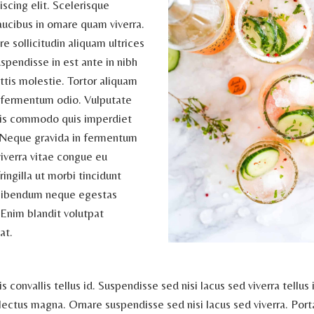
scing elit. Scelerisque
ucibus in ornare quam viverra.
re sollicitudin aliquam ultrices
Suspendisse in est ante in nibh
ttis molestie. Tortor aliquam
as fermentum odio. Vulputate
ris commodo quis imperdiet
 Neque gravida in fermentum
viverra vitae congue eu
ingilla ut morbi tincidunt
 bibendum neque egestas
Enim blandit volutpat
at.
is convallis tellus id. Suspendisse sed nisi lacus sed viverra tellus
lectus magna. Ornare suspendisse sed nisi lacus sed viverra. Port