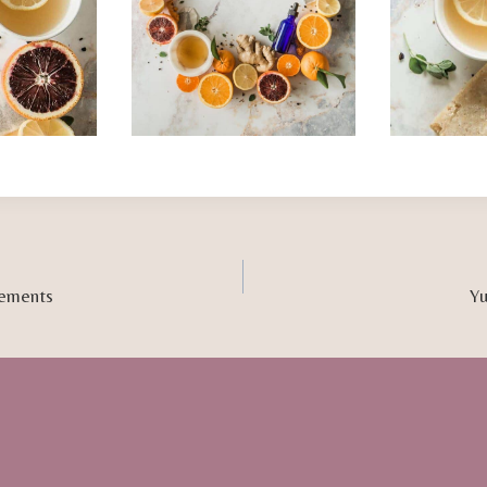
gements
Yu