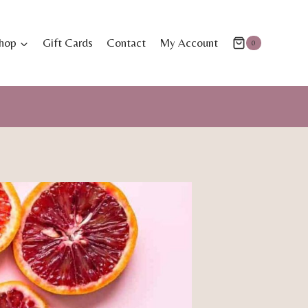
hop
Gift Cards
Contact
My Account
0