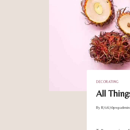
DECORATING
All Thing
By
871670pwpadmin