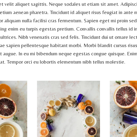
et velit aliquet sagittis. Neque sodales ut etiam sit amet. Adipis
etium aenean pharetra. Tincidunt id aliquet risus feugiat in ante 
or aliquam nulla facilisi cras fermentum. Sapien eget mi proin se
ing enim eu turpis egestas pretium. Convallis convallis tellus id i
ultrices. Nibh venenatis cras sed felis. Tincidunt dui ut ornare lec
e sapien pellentesque habitant morbi. Morbi blandit cursus risus 
nt augue. In eu mi bibendum neque egestas congue quisque. Enim
t. Tempor orci eu lobortis elementum nibh tellus molestie.