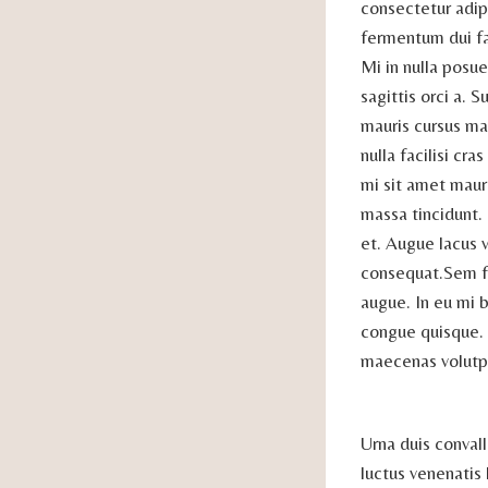
consectetur adipi
fermentum dui fa
Mi in nulla posue
sagittis orci a. 
mauris cursus ma
nulla facilisi cr
mi sit amet mau
massa tincidunt.
et. Augue lacus 
consequat.Sem fr
augue. In eu mi
congue quisque. 
maecenas volutp
Urna duis convall
luctus venenatis 