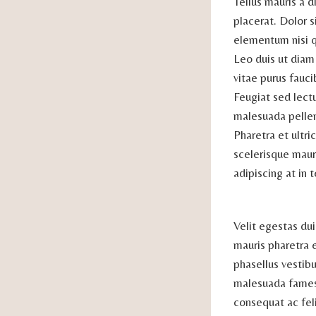
Tellus mauris a 
placerat. Dolor 
elementum nisi qu
Leo duis ut diam
vitae purus fauci
Feugiat sed lect
malesuada pellent
Pharetra et ultr
scelerisque mauri
adipiscing at in 
Velit egestas dui
mauris pharetra e
phasellus vestib
malesuada fames 
consequat ac fel