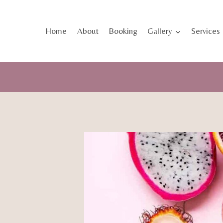
Skip
to
Home
About
Booking
Gallery
Services
content