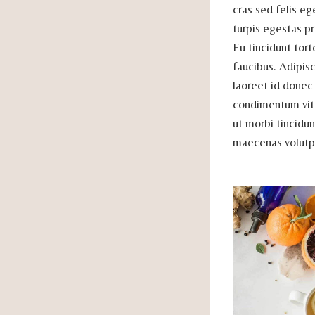
cras sed felis eg
turpis egestas pr
Eu tincidunt tort
faucibus. Adipisc
laoreet id donec 
condimentum vita
ut morbi tincidu
maecenas volutpa