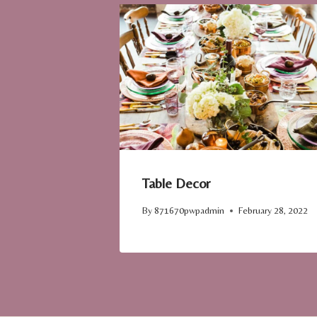
Table Decor
By
871670pwpadmin
February 28, 2022