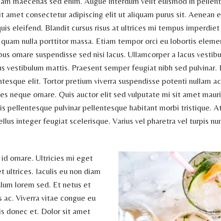
diam maecenas sed enim. Augue interdum velit euismod in pelle
sit amet consectetur adipiscing elit ut aliquam purus sit. Aenean
is eleifend. Blandit cursus risus at ultrices mi tempus imperdiet
 quam nulla porttitor massa. Etiam tempor orci eu lobortis eleme
bus ornare suspendisse sed nisi lacus. Ullamcorper a lacus vestib
us vestibulum mattis. Praesent semper feugiat nibh sed pulvinar. 
esque elit. Tortor pretium viverra suspendisse potenti nullam ac 
ices neque ornare. Quis auctor elit sed vulputate mi sit amet mau
s pellentesque pulvinar pellentesque habitant morbi tristique. At 
tellus integer feugiat scelerisque. Varius vel pharetra vel turpis nu
 id ornare. Ultricies mi eget
t ultrices. Iaculis eu non diam
ulum lorem sed. Et netus et
ac. Viverra vitae congue eu
is donec et. Dolor sit amet