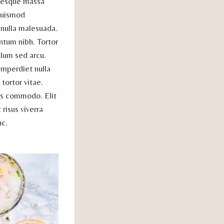
ntesque massa
 euismod
 nulla malesuada.
ntum nibh. Tortor
ulum sed arcu.
Imperdiet nulla
tortor vitae.
ris commodo. Elit
risus viverra
nc.