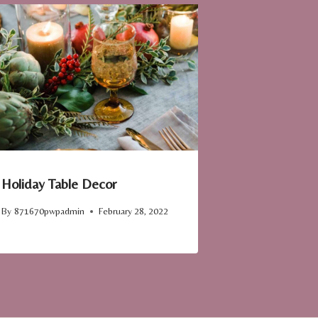
Holiday Table Decor
By
871670pwpadmin
February 28, 2022