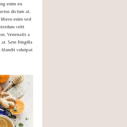
cing enim eu
metus dictum at.
d libero enim sed
nterdum velit
tus. Venenatis a
at. Sem fringilla
 blandit volutpat