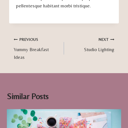
pellentesque habitant morbi tristique.
Post
PREVIOUS
NEXT
Yummy Breakfast
Studio Lighting
navigation
Ideas
Similar Posts